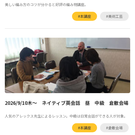
美しい編み方のコツが分かると好評の編み物講座。
#本講座
#美術工芸
2026/9/10木～ ネイティブ英会話 昼 中級 倉敷会場
人気のアレックス先生によるレッスン。中級は日常会話ができる人が対象。
#本講座
#倉敷会場