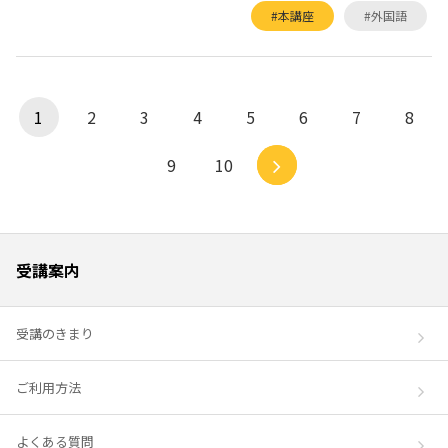
#本講座
#外国語
1
2
3
4
5
6
7
8
9
10
受講案内
受講のきまり
ご利用方法
よくある質問