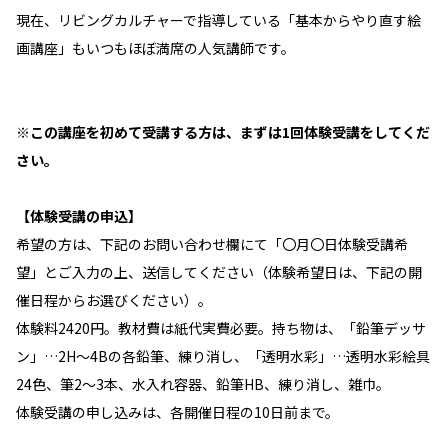
現在、リビングカルチャーで指導している「基本からやり直す絵
画講座」もいつもほぼ満席の人気講師です。
※この講座を
初めて
受講する方は、まずは1回体験受講をしてくだ
さい。
【体験受講の申込】
希望の方は、下記のお問い合わせ欄にて「〇月〇日体験受講希
望」とご入力の上、送信してください（体験希望日は、下記の開
催日程からお選びください）。
体験料2420円。教材費は紙代実費必要。持ち物は、「鉛筆デッサ
ン」…2H～4Bの各鉛筆、練り消し、「透明水彩」…透明水彩絵具
24色、筆2～3本、水入れ容器、鉛筆HB、練り消し、雑巾。
体験受講の申し込みは、各開催日程の10日前まで。