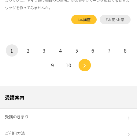
スワッグは、ドイツ語で壁飾りの意味。旬の花やグリーンを束ねて吊るすス
ワッグを作ってみませんか。
#本講座
#お花･お茶
1
2
3
4
5
6
7
8
9
10
受講案内
受講のきまり
ご利用方法