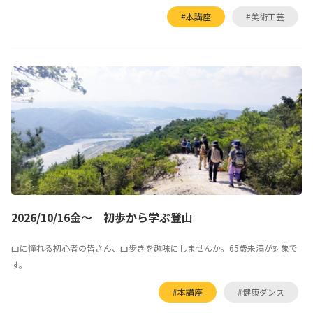
#本講座
#美術工芸
2026/10/16金～ 初歩から学ぶ登山
山に憧れる初心者の皆さん、山歩きを趣味にしませんか。65歳未満が対象で
す。
#本講座
#健康ダンス