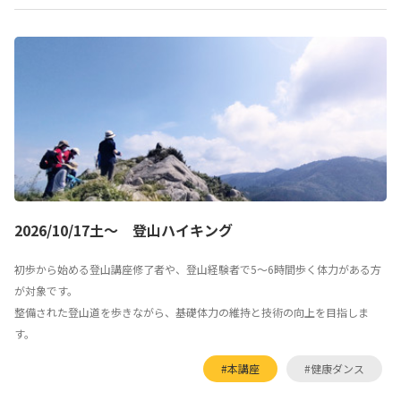
2026/10/17土～ 登山ハイキング
初歩から始める登山講座修了者や、登山経験者で5～6時間歩く体力がある方
が対象です。
整備された登山道を歩きながら、基礎体力の維持と技術の向上を目指しま
す。
#本講座
#健康ダンス